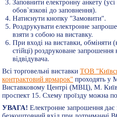
Заповнити електронну анкету (усі
обов`язкові до заповнення).
Натиснути кнопку "Замовити".
Роздрукувати електронне запрошен
взяти з собою на виставку.
При вході на виставки, обміняти (
стійці) роздруковане запрошення 
відвідувача.
Всі торговельні виставки
ТОВ "Київс
контрактовий ярмарок"
проходять у 
Виставковому Центрі (МВЦ), М. Київ
проспект 15. Схему проїзду можна п
УВАГА!
Електронне запрошення дає 
безкоштовний вхід при дотриманні В