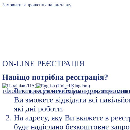
Замовити запрошення на виставку
Київський міжнародний
ON-LINE РЕЄСТРАЦІЯ
контрактовий ярмарок
лідер виставкового бізнесу
Навіщо потрібна реєстрація?
Реєстрація необхідна для отриман
ГОЛОВНА
ПРО КОМПАНІЮ
СХЕМА ПРОЇЗДУ
ЗВОРОТНІЙ 
Ви зможете відвідати всі павільйо
які дні роботи.
На адресу, яку Ви вкажете в реєст
буде надіслано безкоштовне запро